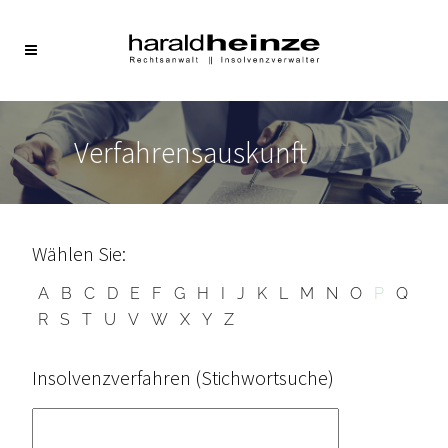
Verfahrensauskunft
Wählen Sie:
A
B
C
D
E
F
G
H
I
J
K
L
M
N
O
P
Q
R
S
T
U
V
W
X
Y
Z
Insolvenzverfahren (Stichwortsuche)