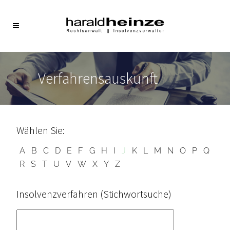
Verfahrensauskunft
Wählen Sie:
A
B
C
D
E
F
G
H
I
J
K
L
M
N
O
P
Q
R
S
T
U
V
W
X
Y
Z
Insolvenzverfahren (Stichwortsuche)